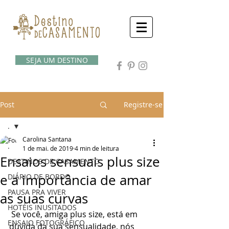
SEJA UM DESTINO
Post
Registre-se
.
Carolina Santana
.
1 de mai. de 2019
4 min de leitura
Ensaios sensuais plus size
DESTINOS DE CASAMENTO
e a importância de amar
DIÁRIO DE BORDO
PAUSA PRA VIVER
as suas curvas
HOTÉIS INUSITADOS
 Se você, amiga plus size, está em 
ENSAIO FOTOGRÁFICO
dúvida da sua sensualidade, nós 