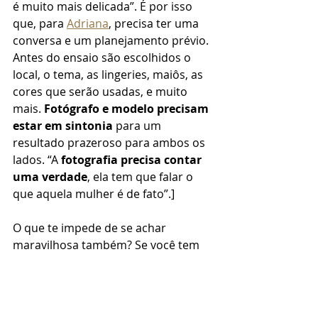
é muito mais delicada”. É por isso 
que, para 
Adriana
, precisa ter uma 
conversa e um planejamento prévio. 
Antes do ensaio são escolhidos o 
local, o tema, as lingeries, maiôs, as 
cores que serão usadas, e muito 
mais. 
Fotógrafo e modelo precisam 
estar em sintonia
 para um 
resultado prazeroso para ambos os 
lados. “A 
fotografia precisa contar 
uma verdade
, ela tem que falar o 
que aquela mulher é de fato”.]
O que te impede de se achar 
maravilhosa também? Se você tem 
tanta vontade de fazer um 
ensaio 
fotográfico
, sensual ou não, o que 
te impede disso? Que tal fazer o 
primeiro e ver como se sente? Esse 