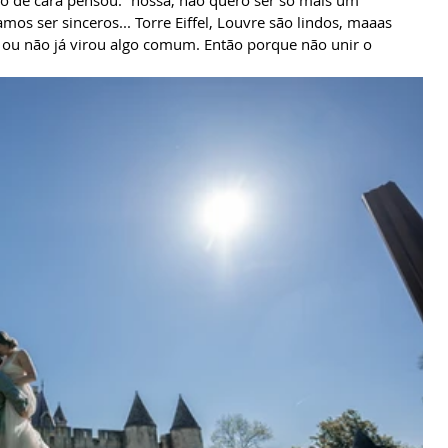
o de cara pensou: “nossa, não quero ser só mais um 
mos ser sinceros... Torre Eiffel, Louvre são lindos, maaas 
ou não já virou algo comum. Então porque não unir o 