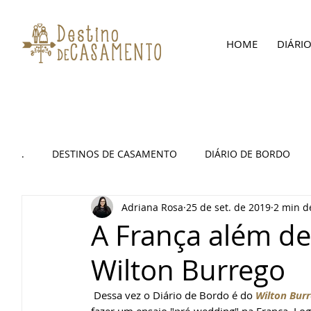
HOME
DIÁRI
.
DESTINOS DE CASAMENTO
DIÁRIO DE BORDO
Adriana Rosa
25 de set. de 2019
2 min de
HOTÉIS INUSITADOS
ENSAIO FOTOGRÁFICO
A França além de
Wilton Burrego
 Dessa vez o Diário de Bordo é do 
Wilton Bur