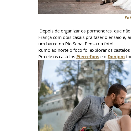
Fot
 Depois de organizar os pormenores, que não foram tão pequenos assim… Wilton rumou para o norte da 
França com dois casais pra fazer o ensaio e, 
um barco no Rio Sena. Pensa na foto!
Rumo ao norte o foco foi explorar os castelos
Pra ele os castelos 
Pierrefons
 e o 
Donjom
 fo