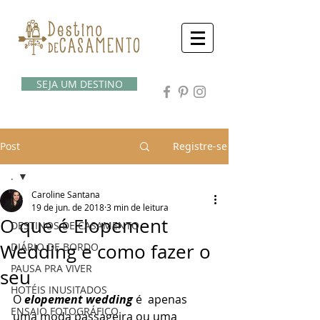
SEJA UM DESTINO
Post
Registre-se
.
Caroline Santana
.
19 de jun. de 2018
3 min de leitura
O que é Elopement
DESTINOS DE CASAMENTO
Wedding e como fazer o
DIÁRIO DE BORDO
PAUSA PRA VIVER
seu
HOTÉIS INUSITADOS
O 
elopement wedding
 é  apenas 
ENSAIO FOTOGRÁFICO
uma moda passageira ou uma 