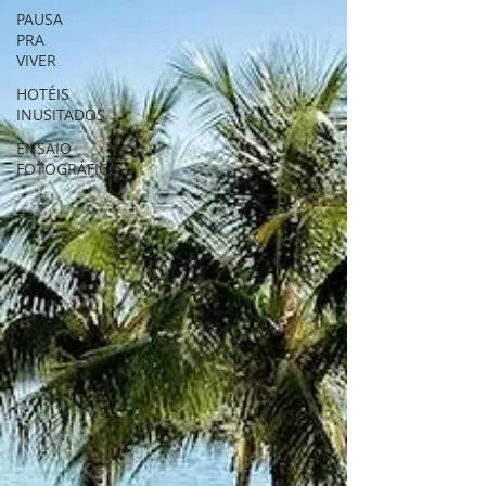
PAUSA
PRA
VIVER
HOTÉIS
INUSITADOS
ENSAIO
FOTOGRÁFICO